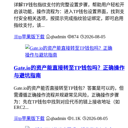
详解TP钱包指纹支付的完整设置步骤，帮助用户轻松开
启该功能，操作流程为：进入TP钱包设置界面，找到支
付安全相关选项，按提示完成指纹验证绑定，即可启用
指纹支付，该...
tp苹果版下载
qbadmin
874
2026-08-05
Gate.io的资产能直接转至TP钱包吗？正确操作
与避坑指南
Gate.io的资产能否直接转至TP钱包？答案是可以的，但
需遵循正确操作流程并规避常见风险，正确操作步骤
为：先在TP钱包中找到对应代币的链上接收地址（如
ERC2...
tp苹果版下载
qbadmin
1.1K
2026-08-05