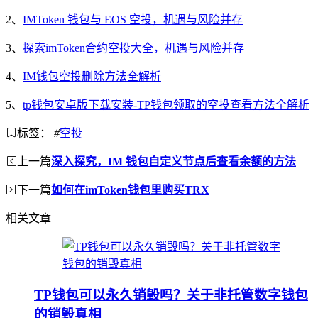
2、
IMToken 钱包与 EOS 空投，机遇与风险并存
3、
探索imToken合约空投大全，机遇与风险并存
4、
IM钱包空投删除方法全解析
5、
tp钱包安卓版下载安装-TP钱包领取的空投查看方法全解析
标签：
#
空投
上一篇
深入探究，IM 钱包自定义节点后查看余额的方法
下一篇
如何在imToken钱包里购买TRX
相关文章
TP钱包可以永久销毁吗？关于非托管数字钱包
的销毁真相