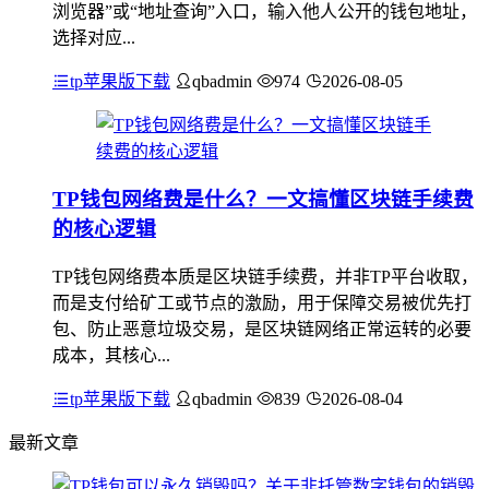
浏览器”或“地址查询”入口，输入他人公开的钱包地址，
选择对应...
tp苹果版下载
qbadmin
974
2026-08-05
TP钱包网络费是什么？一文搞懂区块链手续费
的核心逻辑
TP钱包网络费本质是区块链手续费，并非TP平台收取，
而是支付给矿工或节点的激励，用于保障交易被优先打
包、防止恶意垃圾交易，是区块链网络正常运转的必要
成本，其核心...
tp苹果版下载
qbadmin
839
2026-08-04
最新文章