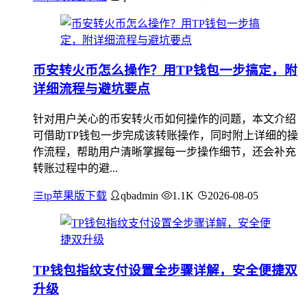
币安转火币怎么操作？用TP钱包一步搞定，附
详细流程与避坑要点
针对用户关心的币安转火币如何操作的问题，本文介绍
可借助TP钱包一步完成该转账操作，同时附上详细的操
作流程，帮助用户清晰掌握每一步操作细节，还会补充
转账过程中的避...
tp苹果版下载
qbadmin
1.1K
2026-08-05
TP钱包指纹支付设置全步骤详解，安全便捷双
升级