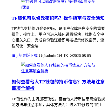
TP钱包可以修改密码吗？操作指南与安全须知
TP钱包支持修改登录密码，是用户保障账户安全的重要
操作，操作上，用户可进入钱包设置板块，找到安全中
心相关入口，完成身份验证后即可按提示修改密码，流
程简便，安全层...
tp苹果版下载
qbadmin
1.1K
2026-08-05
如何查看他人TP钱包的持币信息？方法与注意
事项全解析
TP钱包作为主流加密钱包，查看他人持币信息需遵循规
范方法与注意事项，具体方法为：进入TP钱包的“链上