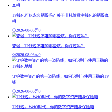
TP钱包可以永久销毁吗？关于非托管数字钱包的销毁真
相
2026-08-06
0
警惕！TP钱包不准的那些坑，你踩过吗？
2026-08-06
0
守护数字资产的第一道防线，如何识别与使用正确的TP
钱
2026-08-06
0
TP钱包，Web3时代，你的数字资产随身保险箱