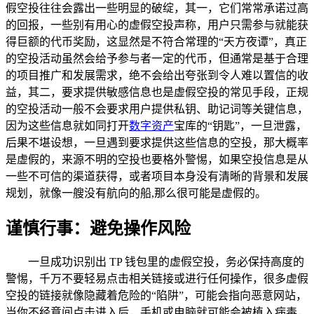
假空投往往会露出一些明显的破绽，其一，它们常常承诺过高
的回报，一些别有用心的虚假空投声称，用户只需参与就能获
得巨额的代币奖励，这显然是不符合常理的“天方夜谭”，真正
的空投活动虽然会给予参与者一定的代币，但通常是基于合理
的项目推广和发展需求，绝不会给出夸张到令人难以置信的收
益，其二，要求提供敏感信息也是虚假空投的常见手段，正规
的空投活动一般不会要求用户提供私钥、助记词等关键信息，
因为这些信息就如同打开
数字资产
宝库的“钥匙”，一旦泄露，
后果不堪设想，一旦遇到要求提供这些信息的空投，那大概率
是虚假的，来源不明的空投也要格外警惕，如果空投信息是从
一些不可信的渠道获得，或者项目本身没有清晰的背景和发展
规划，就像一艘没有航向的船,那么很可能是虚假的。
谨慎行事：避免操作风险
一旦成功识别出 TP 钱包里的虚假空投，务必保持高度的
警惕，千万不要轻易点击相关链接或进行任何操作，很多虚假
空投的链接就像隐藏着危险的“陷阱”，可能会指向恶意网站，
当你不经意间点击进入后，手机或电脑就可能会被植入病毒，