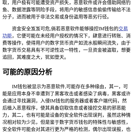
取，用户极有可能遭受资产损失，恶意软件或许会借助网络钓
鱼、数据泄露等阴险手段，将用户的敏感信息偷偷传输给不法
分子，进而被用于非法交易或身份盗用等恶劣行径。
资金安全岌岌可危,倘若恶意软件能够操控IM钱包的
交易
功能
，它便可能在未经用户授权的情况下，肆意进行转账、消
费等操作，使得用户的数字货币资产如流水般瞬间流失，由于
数字货币交易具有不可逆性这一特性，一旦资金被盗取，想要
追回，其难度之大，犹如登天。
可能的原因分析
IM钱包被显示为恶意软件,可能存在多种缘由，其一，可
能是应用本身不幸遭到了黑客攻击或者感染了病毒，黑客或许
会通过寻找漏洞，入侵IM钱包的服务器或者客户端代码，然
后植入恶意程序，使其具备窃取信息或者操控交易的邪恶能
力，其二，也有可能是设备的安全软件出现误判，虽然这种情
况相对较为少见，但是鉴于数字货币钱包的特殊性与敏感性，
安全软件可能会对其进行更为严格的检测，偶尔出现误报，也