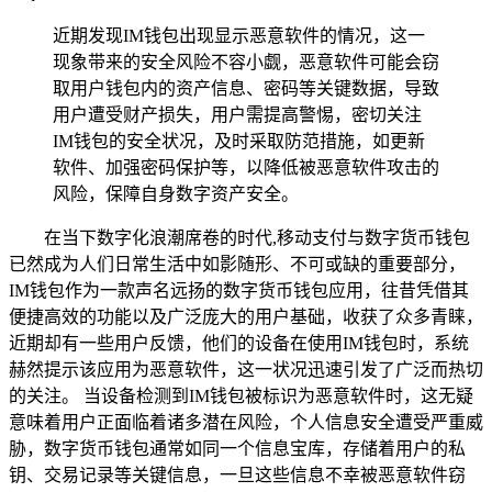
近期发现IM钱包出现显示恶意软件的情况，这一
现象带来的安全风险不容小觑，恶意软件可能会窃
取用户钱包内的资产信息、密码等关键数据，导致
用户遭受财产损失，用户需提高警惕，密切关注
IM钱包的安全状况，及时采取防范措施，如更新
软件、加强密码保护等，以降低被恶意软件攻击的
风险，保障自身数字资产安全。
在当下数字化浪潮席卷的时代,移动支付与数字货币钱包
已然成为人们日常生活中如影随形、不可或缺的重要部分，
IM钱包作为一款声名远扬的数字货币钱包应用，往昔凭借其
便捷高效的功能以及广泛庞大的用户基础，收获了众多青睐，
近期却有一些用户反馈，他们的设备在使用IM钱包时，系统
赫然提示该应用为恶意软件，这一状况迅速引发了广泛而热切
的关注。 当设备检测到IM钱包被标识为恶意软件时，这无疑
意味着用户正面临着诸多潜在风险，个人信息安全遭受严重威
胁，数字货币钱包通常如同一个信息宝库，存储着用户的私
钥、交易记录等关键信息，一旦这些信息不幸被恶意软件窃