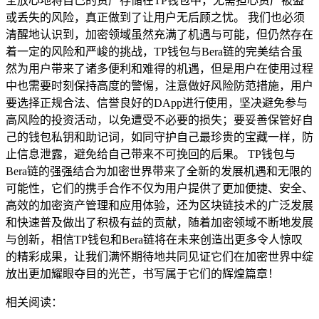
全放心地将自己的资产存储在TP钱包中，无需担心资产被盗
或丢失的风险，真正做到了让用户无后顾之忧。 我们也必须
清醒地认识到，加密领域虽然充满了机遇与可能，但仍然存在
着一定的风险和严峻的挑战，TP钱包与Bera链的完美结合虽
然为用户带来了诸多便利和难得的机遇，但是用户在使用过程
中也需要时刻保持高度的警惕，注意做好风险防范措施，用户
要选择正规合法、信誉良好的DApp进行使用，坚决避免参与
高风险的投资活动，以免遭受不必要的损失；要妥善保管好自
己的钱包私钥和助记词，如同守护自己最珍贵的宝藏一样，防
止信息泄露，避免给自己带来不可挽回的后果。 TP钱包与
Bera链的强强结合为加密世界带来了全新的发展机遇和无限的
可能性，它们的携手合作不仅为用户提供了更加便捷、安全、
高效的加密资产管理和应用体验，还为区块链技术的广泛发展
和快速普及做出了积极有益的贡献，随着加密领域不断地发展
与创新，相信TP钱包和Bera链将在未来创造出更多令人惊叹
的精彩成果，让我们满怀期待地共同见证它们在加密世界中绽
放出更加耀眼夺目的光芒，书写属于它们的辉煌篇章！
相关阅读：