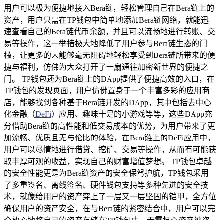
用户可以极为便捷地接入Bera链，轻松管理自己在Bera链上的
资产，用户只需在TP钱包中简单地添加Bera链网络，就能迅
速查看自己的Bera链代币余额，并且可以流畅地进行转账、交
易等操作，这一举措极大地降低了用户参与Bera链生态的门
槛，让更多的人能够毫无阻碍地轻松享受到Bera链所带来的便
捷与福利，仿佛为大众打开了一扇通往加密新世界的便捷之
门。 TP钱包还为Bera链上的DApp提供了便捷高效的入口，在
TP钱包的发现页面，用户仿佛置身于一个丰富多彩的应用商
店，能够找到各种基于Bera链开发的DApp，其中包括去中心
化金融（
DeFi
）应用、趣味十足的小游戏等等，这些DApp充
分借助Bera链的高性能和低交易成本的优势，为用户带来了更
加流畅、优质且无与伦比的体验，在Bera链上的DeFi应用中，
用户可以尽情地进行借贷、挖矿、交易等操作，从而有可能获
取丰厚可观的收益，实现自己的财富增值梦想。 TP钱包卓越
的安全性能更是为Bera链资产的安全保驾护航，TP钱包采用
了多重签名、离线签名、硬件钱包支持等多种先进的安全技
术，就像给用户的资产穿上了一层又一层坚固的铠甲，全方位
确保用户的资产安全，在与Bera链的紧密结合中，用户可以完