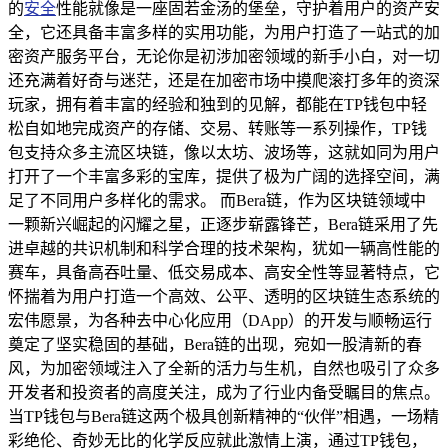
的
安全
性能就像是一座固若金汤的堡垒，守护着用户的资产安
全，它还具备丰富多样的实用功能，为用户打造了一站式的加
密资产服务平台，无论你是初涉加密领域的新手小白，对一切
还充满着好奇与迷茫，还是在加密市场中摸爬滚打多年的资深
玩家，拥有着丰富的经验和独到的见解，都能在TP钱包中轻
松自如地完成资产的存储、交易、转账等一系列操作，TP钱
包支持众多主流区块链，像以太坊、波场等，这就如同为用户
打开了一个丰富多彩的宝库，提供了极为广阔的选择空间，满
足了不同用户多样化的需求。 而Bera链，作为区块链领域中
一颗新兴崛起的闪耀之星，正逐步崭露锋芒，Bera链采用了先
进卓越的共识机制和科学合理的技术架构，犹如一辆高性能的
赛车，具备高吞吐量、低交易成本、高安全性等显著特点，它
怀揣着为用户打造一个高效、公平、透明的区块链生态系统的
宏伟愿景，为各种去中心化应用（DApp）的开发与顺畅运行
奠定了坚实稳固的基础，Bera链的出现，宛如一股清新的春
风，为加密领域注入了全新的活力与生机，自然也吸引了众多
开发者和投资者的高度关注，成为了行业内备受瞩目的焦点。
当TP钱包与Bera链这两个极具创新精神的“伙伴”相遇，一场精
彩绝伦、奇妙无比的化学反应就此激情上演，通过TP钱包，