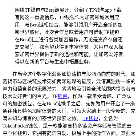
围绕TP钱包与Bera链展开，介绍了TP钱包app下载
官网这一重要信息，TP钱包作为加密领域常用应
用，与Bera链相结合，能够引领用户开启全新的加
密世界旅程，此次合作意味着用户可借助TP钱包
在Bera链上进行各类加密操作，无论是资产存储还
是交易等，都有望获得更丰富体验，为用户深入探
索加密世界提供了新的途径和可能，让加密爱好者
得以在新的平台与生态中拓展业务。
在当今这个数字化浪潮如惊涛拍岸般汹涌向前的时代，加
密货币与区块链技术宛如两颗璀璨的星辰，凭借其独树一帜的
魅力和蕴含着的无限潜力，紧紧地吸引着全球范围内投资者与
技术爱好者们的目光，TP
钱包
，作为一款备受青睐、广泛认
可的加密钱包，在与Bera链携手之后，宛如为用户开启了一扇
通往独具特色加密体验的大门，引领大家踏上一段全新的、充
满未知与惊喜的加密世界探索之旅。
TP钱包
，全名为
TokenPocket钱包，是一款能够支持多链资产存储与管理的去
中心化钱包，它拥有简洁直观、极易上手的操作界面，其强大