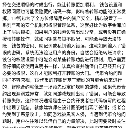
择在交通顺畅的时候出行，能让转账更加顺利。 钱包设置和
权限问题也可能像隐藏的暗礁一样，影响着转账功能的正常发
挥，TP钱包为了全方位保障用户的资产安全，精心设置了一
系列严密的安全机制和权限管理体系，这就好比为数字金库加
上了层层锁扣，如果用户的钱包设置出现异常，或者没有正确
授权转账操作，就如同钥匙与锁不匹配，可能会导致无法转
账，钱包的密码、助记词或私钥输入错误，这就如同输入了错
误的密码，系统无法验证用户的身份，自然会拒绝转账请求；
钱包的权限设置中可能会对某些转账功能进行限制，用户需要
像仔细阅读使用说明书一样，认真检查并确保自己已经开启了
必要的权限，这样才能顺利打开转账的大门。 代币合约问题
同样不容忽视，TP代币的转账是基于精妙的智能合约来进行
的，智能合约就像是一场预先设定好规则的游戏，如果代币合
约出现漏洞或异常，就如同游戏规则出现了错误，可能会导致
转账失败，这种情况通常是由于合约开发者在代码编写的过程
中出现了疏忽，就像建筑师在设计图纸时出现了差错；或者合
约受到了恶意攻击，如同游戏被黑客入侵，当遇到代币合约问
题时，用户往往难以凭借自己的力量解决，此时需要及时关注