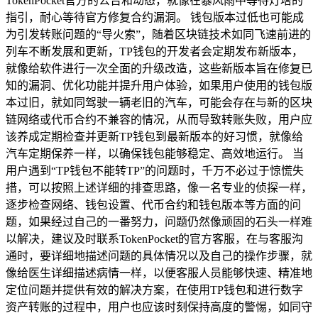
TokenPocket官方的公告和动态，就像在暴风雨中等待灯塔的
指引，耐心等待官方修复合约漏洞。 钱包版本过低也可能成
为引发转账问题的“导火索”，随着区块链技术如同飞速前进的
列车不断发展和更新，TP钱包的开发者会定期发布新版本，
就像给软件进行一次全面的升级改造，这些新版本旨在修复已
知的漏洞、优化功能并提升用户体验，如果用户使用的钱包版
本过旧，就如同驾驶一辆老旧的汽车，可能会存在与新的区块
链网络或代币合约不兼容的情况，从而导致转账失败，用户应
该养成定期检查并更新TP钱包到最新版本的好习惯，就像给
汽车定期保养一样，以确保钱包能够稳定、高效地运行。 当
用户遇到“TP钱包不能转TP”的问题时，千万不必过于惊慌失
措，可以按照上述详细的排查思路，像一名专业的侦探一样，
逐步检查网络、钱包设置、代币合约和钱包版本等方面的问
题，如果经过自己的一番努力，问题仍然像顽固的石头一样难
以解决，建议及时联系TokenPocket的官方客服，在与客服沟
通时，要详细地描述问题的具体情况以及自己的操作步骤，就
像给医生详细描述病情一样，以便客服人员能够快速、精准地
定位问题并提供有效的解决方案，在使用TP钱包和进行数字
资产转账的过程中，用户也应该时刻保持高度的警惕，如同守