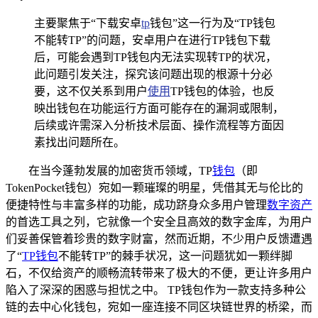
主要聚焦于“下载安卓
tp
钱包”这一行为及“TP钱包
不能转TP”的问题，安卓用户在进行TP钱包下载
后，可能会遇到TP钱包内无法实现转TP的状况，
此问题引发关注，探究该问题出现的根源十分必
要，这不仅关系到用户
使用
TP钱包的体验，也反
映出钱包在功能运行方面可能存在的漏洞或限制，
后续或许需深入分析技术层面、操作流程等方面因
素找出问题所在。
在当今蓬勃发展的加密货币领域，TP
钱包
（即
TokenPocket钱包）宛如一颗璀璨的明星，凭借其无与伦比的
便捷特性与丰富多样的功能，成功跻身众多用户管理
数字资产
的首选工具之列，它就像一个安全且高效的数字金库，为用户
们妥善保管着珍贵的数字财富，然而近期，不少用户反馈遭遇
了“
TP钱包
不能转TP”的棘手状况，这一问题犹如一颗绊脚
石，不仅给资产的顺畅流转带来了极大的不便，更让许多用户
陷入了深深的困惑与担忧之中。 TP钱包作为一款支持多种公
链的去中心化钱包，宛如一座连接不同区块链世界的桥梁，而