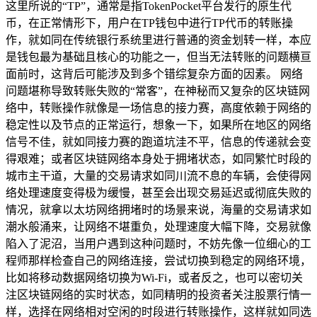
这里所说的“TP”，通常是指TokenPocket平台发行的原生代
币，在正常情形下，用户在TP钱包中进行TP代币的转账操
作，就如同在传统银行系统里进行普通的资金划转一样，本应
是钱包最为基础且核心的功能之一，但当无法转账的问题横亘
面前时，这背后可能涉及到多个错综复杂方面的因素。 网络
问题堪称导致转账失败的“常客”，在神秘而又复杂的区块链网
络中，转账操作就像是一场信息的接力赛，高度依赖于网络的
稳定性以及节点的正常运行，想象一下，如果所在地区的网络
信号不佳，就如同接力赛的跑道坑洼不平，信息的传递就会变
得艰难；或者区块链网络本身处于拥堵状态，如同繁忙时段的
城市主干道，大量的交易请求如同川流不息的车辆，会使得网
络处理速度变得极为缓慢，甚至会出现交易延迟或彻底失败的
情况，就拿以太坊网络拥堵时的场景来说，海量的交易请求如
潮水般涌来，让网络不堪重负，处理速度大幅下降，交易就像
陷入了泥沼，当用户遇到这种问题时，不妨先像一位细心的工
程师那样检查自己的网络连接，尝试切换到稳定的网络环境，
比如将移动数据网络切换为Wi-Fi，或者反之，也可以密切关
注区块链网络的实时状态，如同精明的投资者关注股票行情一
样，选择在网络相对空闲的时段进行转账操作，这样就如同选