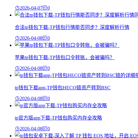
2026-04-07
0
合法tp钱包下载-TP钱包行情能否同步？深度解析行情
2026-04-08
0
苹果tp钱包下载-TP钱包口令转账，会被骗吗？
2026-04-08
0
tp钱包下载app-TP钱包HECO链资产转到BSC
2026-04-08
0
tp官方版app下载-TP钱包购买内存全攻略
2026-04-08
0