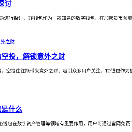
探讨
题进行探讨，TP钱包作为一款知名的数字钱包，在加密货币领域
隐藏的空投，解锁意外之财
投，空投往往能带来意外之财，吸引众多用户关注，TP钱包作为热门
包是什么
网络钱包在数字资产管理等领域有重要作用，用户可通过官网免费下