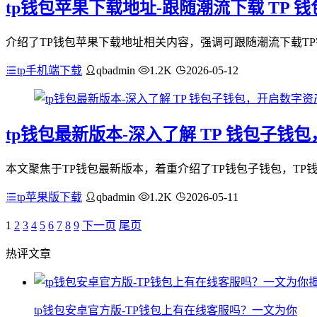
tp钱包苹果下载地址-跟随潮流下载 TP
介绍了TP钱包苹果下载地址相关内容，强调可跟随潮流下载TP
tp手机端下载
qbadmin
1.2K
2026-05-12
tp钱包最新版本-深入了解 TP 钱包子
本文聚焦于TP钱包最新版本，着重介绍了TP钱包子钱包，TP
tp苹果版下载
qbadmin
1.2K
2026-05-11
1
2
3
4
5
6
7
8
9
下一页
尾页
热评文章
tp钱包安卓官方版-TP钱包上有在线客服吗？一文为你