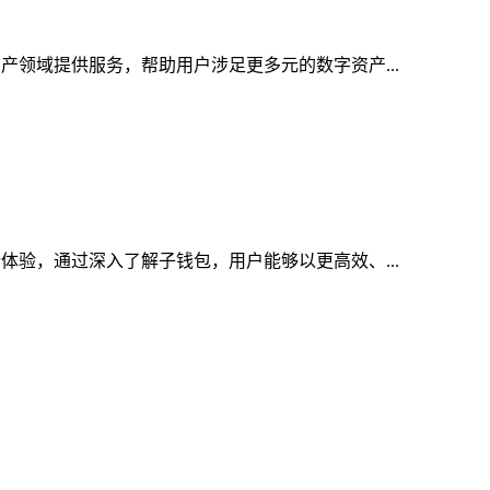
产领域提供服务，帮助用户涉足更多元的数字资产...
体验，通过深入了解子钱包，用户能够以更高效、...