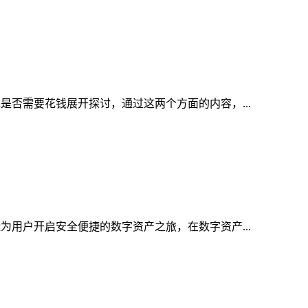
是否需要花钱展开探讨，通过这两个方面的内容，...
为用户开启安全便捷的数字资产之旅，在数字资产...