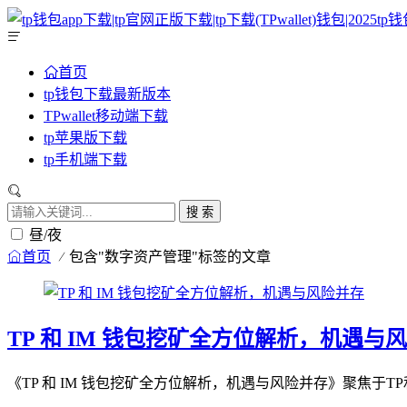
首页
tp钱包下载最新版本
TPwallet移动端下载
tp苹果版下载
tp手机端下载
搜 索
昼/夜
首页
包含"数字资产管理"标签的文章
TP 和 IM 钱包挖矿全方位解析，机遇与
《TP 和 IM 钱包挖矿全方位解析，机遇与风险并存》聚焦于