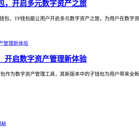
 钱包，开启多元数字资产之旅
钱包，TP钱包能让用户开启多元数字资产之旅，为用户在数字资
钱包，开启数字资产管理新体验
钱包作为数字资产管理工具，其新版本中的子钱包为用户带来全新