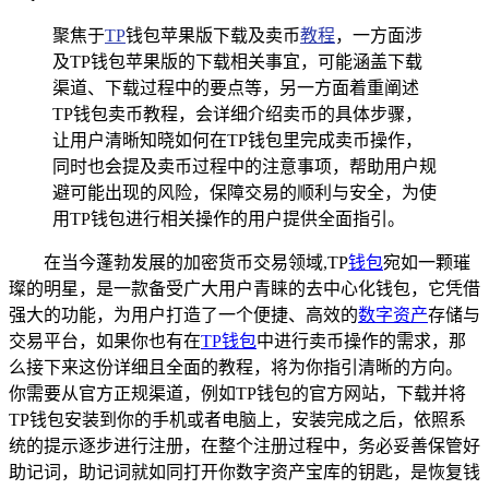
聚焦于
TP
钱包苹果版下载及卖币
教程
，一方面涉
及TP钱包苹果版的下载相关事宜，可能涵盖下载
渠道、下载过程中的要点等，另一方面着重阐述
TP钱包卖币教程，会详细介绍卖币的具体步骤，
让用户清晰知晓如何在TP钱包里完成卖币操作，
同时也会提及卖币过程中的注意事项，帮助用户规
避可能出现的风险，保障交易的顺利与安全，为使
用TP钱包进行相关操作的用户提供全面指引。
在当今蓬勃发展的加密货币交易领域,TP
钱包
宛如一颗璀
璨的明星，是一款备受广大用户青睐的去中心化钱包，它凭借
强大的功能，为用户打造了一个便捷、高效的
数字资产
存储与
交易平台，如果你也有在
TP钱包
中进行卖币操作的需求，那
么接下来这份详细且全面的教程，将为你指引清晰的方向。
你需要从官方正规渠道，例如TP钱包的官方网站，下载并将
TP钱包安装到你的手机或者电脑上，安装完成之后，依照系
统的提示逐步进行注册，在整个注册过程中，务必妥善保管好
助记词，助记词就如同打开你数字资产宝库的钥匙，是恢复钱