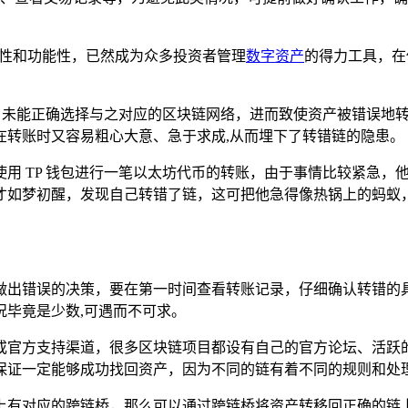
性和功能性，已然成为众多投资者管理
数字资产
的得力工具，在
用户未能正确选择与之对应的区块链网络，进而致使资产被错误地
在转账时又容易粗心大意、急于求成,从而埋下了转错链的隐患。
用 TP 钱包进行一笔以太坊代币的转账，由于事情比较紧急，
才如梦初醒，发现自己转错了链，这可把他急得像热锅上的蚂蚁，
做出错误的决策，要在第一时间查看转账记录，仔细确认转错的
毕竟是少数,可遇而不可求。
或官方支持渠道，很多区块链项目都设有自己的官方论坛、活跃
保证一定能够成功找回资产，因为不同的链有着不同的规则和处理
上有对应的跨链桥，那么可以通过跨链桥将资产转移回正确的链